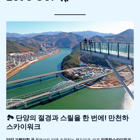
🏞️ 단양의 절경과 스릴을 한 번에! 만천하
스카이워크
단양 가볼만한 곳
중에서도 단연 손꼽히는 랜드마크, 바로
만천하스카이워크