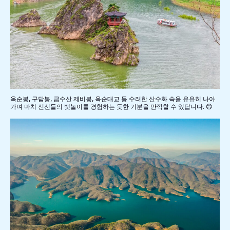
옥순봉, 구담봉, 금수산 제비봉, 옥순대교 등 수려한 산수화 속을 유유히 나아
가며 마치 신선들의 뱃놀이를 경험하는 듯한 기분을 만끽할 수 있답니다. 😌