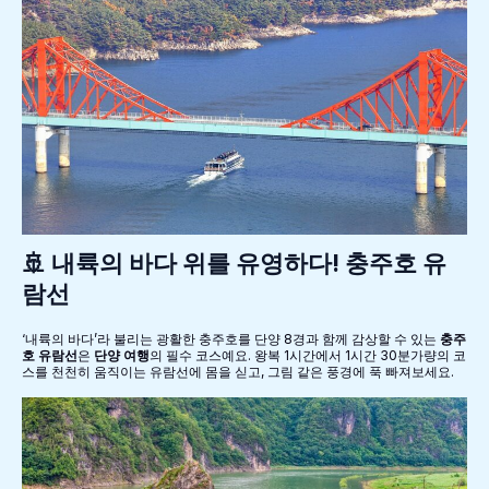
🚢 내륙의 바다 위를 유영하다! 충주호 유
람선
‘내륙의 바다’라 불리는 광활한 충주호를 단양 8경과 함께 감상할 수 있는
충주
호 유람선
은
단양 여행
의 필수 코스예요. 왕복 1시간에서 1시간 30분가량의 코
스를 천천히 움직이는 유람선에 몸을 싣고, 그림 같은 풍경에 푹 빠져보세요.