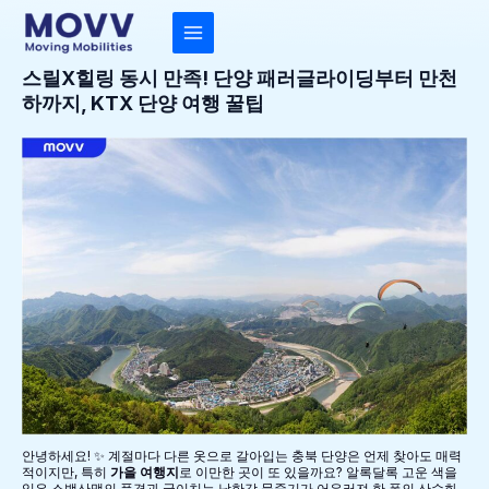
콘
텐
츠
MAIN
로
건
스릴X힐링 동시 만족! 단양 패러글라이딩부터 만천
MENU
너
하까지, KTX 단양 여행 꿀팁
뛰
기
안녕하세요! ✨ 계절마다 다른 옷으로 갈아입는 충북 단양은 언제 찾아도 매력
적이지만, 특히
가을 여행지
로 이만한 곳이 또 있을까요? 알록달록 고운 색을
입은 소백산맥의 풍경과 굽이치는 남한강 물줄기가 어우러져 한 폭의 산수화