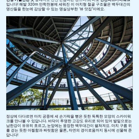
입니다! 해발 320m 만학천봉에 세워진 이 아치형 철골 구조물은 백두대간의
명산들을 한눈에 감상할 수 있는 명실상부한 ‘뷰 맛집’이에요.
정상에 다다르면 마치 공중에 세 손가락을 뻗은 듯한 독특한 모양의 스카이워
크를 만나볼 수 있답니다. 바닥이 투명한 고강도 유리로 되어 있어 발밑으로는
남한강이 유유히 흐르고, 눈앞에는 웅장한 백두대간이 펼쳐져요. 마치 구름 위
를 걷는 듯한 아찔함과 짜릿함은 물론, 자연의 경이로움까지 동시에 선물해 준
답니다!