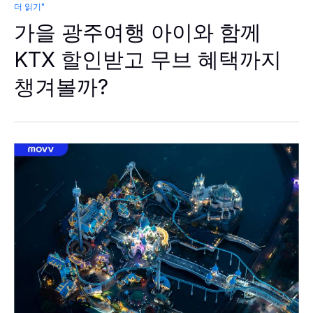
가
더 읽기"
을
가을 광주여행 아이와 함께
광
주
여
KTX 할인받고 무브 혜택까지
행
아
챙겨볼까?
이
와
함
께
KTX
할
인
받
고
무
브
혜
택
까
지
챙
겨
볼
까?