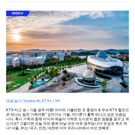
잊
을
수
없
는
공
연
댓글 달기
/
Korea-Kr
,
KTX+
/
YH
KTX 타고 슝~ 가을 광주 여행! 아이와 가볼만한 곳 총정리 & 무브 KTX 할인으
로 떠나는 알찬 가족여행” 깊어가는 가을, 어디론가 훌쩍 떠나고 싶은 요즘입
니다. 혹시 가족과 함께 미식과 예술이 가득한 도시로의 짧은 일탈을 꿈꾸고 계
신가요? 그렇다면 오늘 저와 함께 떠날 곳은 바로 광주입니다! 뜬금포 퀴즈 하
나! 서울, 부산, 대구, 인천, 대전에 이어 우리나라에서 여섯 번째로