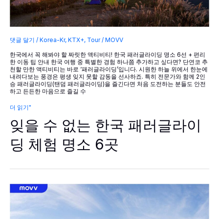
댓글 달기
/
Korea-Kr
,
KTX+
,
Tour
/
MOVV
한국에서 꼭 해봐야 할 짜릿한 액티비티! 한국 패러글라이딩 명소 6선 + 편리
한 이동 팁 안내 한국 여행 중 특별한 경험 하나쯤 추가하고 싶다면? 단연코 추
천할 만한 액티비티는 바로 ‘패러글라이딩’입니다. 시원한 하늘 위에서 한눈에
내려다보는 풍경은 평생 잊지 못할 감동을 선사하죠. 특히 전문가와 함께 2인
승 패러글라이딩(탠덤 패러글라이딩)을 즐긴다면 처음 도전하는 분들도 안전
하고 든든한 마음으로 즐길 수
잊
더 읽기"
을
잊을 수 없는 한국 패러글라이
수
없
는
딩 체험 명소 6곳
한
국
패
러
글
라
이
딩
체
험
명