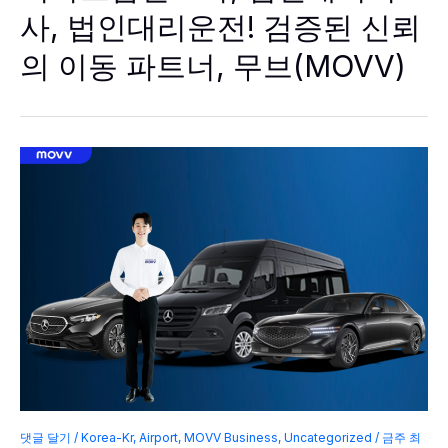
렌
사, 법인대리운전! 검증된 신뢰
트
카,
의 이동 파트너, 무브(MOVV)
법
인
대
리
기
사,
법
인
대
리
운
전!
검
증
된
신
뢰
의
이
동
파
트
너,
무
브
(MOVV)
댓글 달기
/
Korea-Kr
,
Airport
,
MOVV Business
,
Uncategorized
/
금주 최