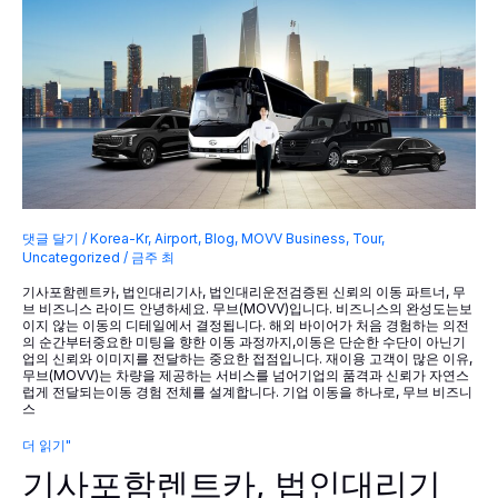
스
대
절
은
무
브
라
이
드
댓글 달기
/
Korea-Kr
,
Airport
,
Blog
,
MOVV Business
,
Tour
,
Uncategorized
/
금주 최
기사포함렌트카, 법인대리기사, 법인대리운전검증된 신뢰의 이동 파트너, 무
브 비즈니스 라이드 안녕하세요. 무브(MOVV)입니다. 비즈니스의 완성도는보
이지 않는 이동의 디테일에서 결정됩니다. 해외 바이어가 처음 경험하는 의전
의 순간부터중요한 미팅을 향한 이동 과정까지,이동은 단순한 수단이 아닌기
업의 신뢰와 이미지를 전달하는 중요한 접점입니다. 재이용 고객이 많은 이유,
무브(MOVV)는 차량을 제공하는 서비스를 넘어기업의 품격과 신뢰가 자연스
럽게 전달되는이동 경험 전체를 설계합니다. 기업 이동을 하나로, 무브 비즈니
스
기
더 읽기"
사
기사포함렌트카, 법인대리기
포
함