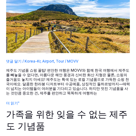
의
날
댓글 달기
/
Korea-Kr
,
Airport
,
Tour
/
MOVV
제주도 기념품 쇼핑 꿀팁! 편안한 여행은 MOVV와 함께 한국 여행에서 제주도
를 빼놓을 수 없다면, 아름다운 해안 풍경과 신비한 화산 지형은 물론, 쇼핑의
즐거움도 놓치지 마세요! 제주도는 특색 있는 로컬 기념품으로 가득한 쇼핑 천
국이에요. 달콤한 한라봉 디저트부터 수공예품, 상징적인 돌하르방까지—매력
이 넘치는 아이템들이 여러분을 기다리고 있습니다. 하지만 멋진 기념품을 사
는 것만큼 중요한 건, 제주를 편안하고 똑똑하게 여행하는
가
더 읽기"
족
가족을 위한 잊을 수 없는 제주
을
위
한
도 기념품
잊
을
수