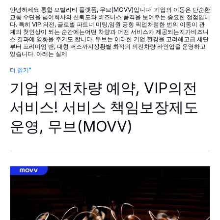
안녕하세요.통합 모빌리티 플랫폼, 무브(MOVV)입니다. 기업의 이동은 단순한
교통 수단을 넘어회사의 신뢰도와 비즈니스 품격을 보여주는 중요한 접점입니
다. 특히 VIP 의전, 글로벌 파트너 미팅,임원 공항 픽업처럼한 번의 이동이 관
계의 첫인상이 되는 순간에는어떤 차량과 어떤 서비스가 제공되는지가비즈니
스 결과에 영향을 주기도 합니다. 무브는 이러한 기업 환경을 고려해고급 세단
부터 프리미엄 밴, 대형 버스까지상황별 최적의 의전차량 라인업을 운영하고
있습니다. 아래는 실제
기
더 읽기"
업
기업 의전차량 예약, VIP의전
의
전
차
서비스! 서비스 책임보장제도
량
예
운영, 무브(MOVV)
약,
VIP
의
전
서
비
스!
서
비
스
책
임
보
장