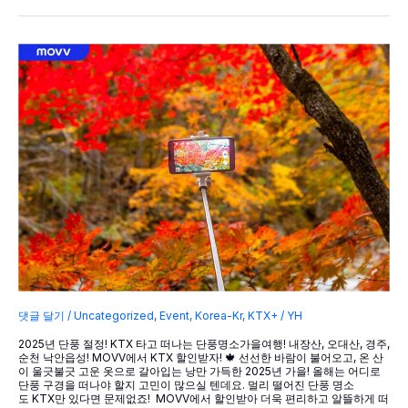
없
는
제
주
도
기
념
품
댓글 달기
/
Uncategorized
,
Event
,
Korea-Kr
,
KTX+
/
YH
2025년 단풍 절정! KTX 타고 떠나는 단풍명소가을여행! 내장산, 오대산, 경주,
순천 낙안읍성! MOVV에서 KTX 할인받자! 🍁 선선한 바람이 불어오고, 온 산
이 울긋불긋 고운 옷으로 갈아입는 낭만 가득한 2025년 가을! 올해는 어디로
단풍 구경을 떠나야 할지 고민이 많으실 텐데요. 멀리 떨어진 단풍 명소
도 KTX만 있다면 문제없죠! MOVV에서 할인받아 더욱 편리하고 알뜰하게 떠