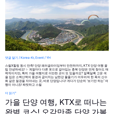
소
6
곳
댓글 달기
/
Korea-Kr
,
Event
/
YH
스릴X힐링 동시 만족! 단양 패러글라이딩부터 만천하까지, KTX 단양 여행 꿀
팁 안녕하세요! ✨ 계절마다 다른 옷으로 갈아입는 충북 단양은 언제 찾아도 매
력적이지만, 특히 가을 여행지로 이만한 곳이 또 있을까요? 알록달록 고운 색
을 입은 소백산맥의 풍경과 굽이치는 남한강 물줄기가 어우러져 한 폭의 산수
화 같은 절경을 자아내는 곳, 바로 단양입니다! 게다가 단순히 ‘보기만 하는’ 여
행이 아니죠! 짜릿하고 스릴
가
더 읽기"
을
가을 단양 여행, KTX로 떠나는
단
양
여
완벽 코스! 오감만족 단양 가볼
행,