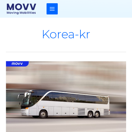
콘
텐
츠
MAIN
로
건
MENU
너
뛰
Korea-kr
기