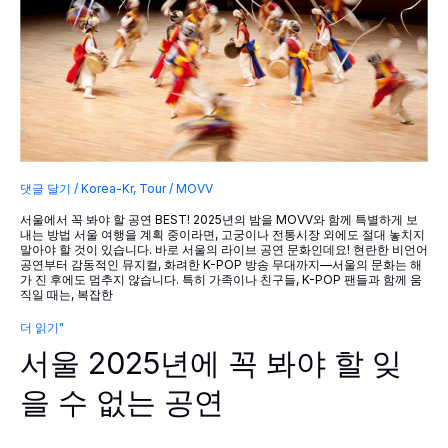
제
도
운
영,
무
브
(MOVV)
댓글 달기
/
Korea-Kr
,
Tour
/
MOVV
서울에서 꼭 봐야 할 공연 BEST! 2025년의 밤을 MOVV와 함께 특별하게 보
내는 방법 서울 여행을 계획 중이라면, 고궁이나 전통시장 외에도 절대 놓치지
말아야 할 것이 있습니다. 바로 서울의 라이브 공연 문화인데요! 현란한 비언어
공연부터 감동적인 뮤지컬, 화려한 K-POP 방송 무대까지—서울의 문화는 해
가 진 후에도 멈추지 않습니다. 특히 가족이나 친구들, K-POP 팬들과 함께 움
직일 때는, 복잡한
서
더 읽기"
울
서울 2025년에 꼭 봐야 할 잊
2025
년
에
을 수 없는 공연
꼭
봐
야
할