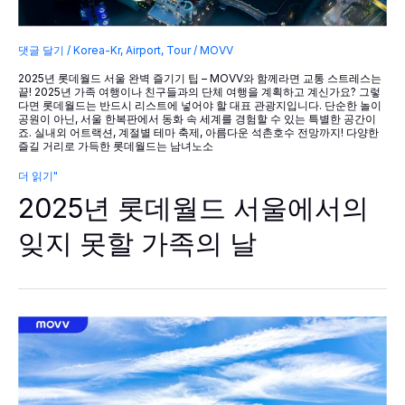
댓글 달기
/
Korea-Kr
,
Airport
,
Tour
/
MOVV
2025년 롯데월드 서울 완벽 즐기기 팁 – MOVV와 함께라면 교통 스트레스는
끝! 2025년 가족 여행이나 친구들과의 단체 여행을 계획하고 계신가요? 그렇
다면 롯데월드는 반드시 리스트에 넣어야 할 대표 관광지입니다. 단순한 놀이
공원이 아닌, 서울 한복판에서 동화 속 세계를 경험할 수 있는 특별한 공간이
죠. 실내외 어트랙션, 계절별 테마 축제, 아름다운 석촌호수 전망까지! 다양한
즐길 거리로 가득한 롯데월드는 남녀노소
2025
더 읽기"
년
2025년 롯데월드 서울에서의
롯
데
월
잊지 못할 가족의 날
드
서
울
에
서
의
잊
지
못
할
가
족