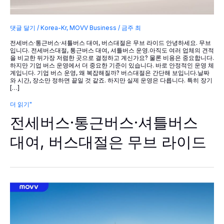
댓글 달기
/
Korea-Kr
,
MOVV Business
/
금주 최
전세버스·통근버스·셔틀버스 대여, 버스대절은 무브 라이드 안녕하세요. 무브
입니다. 전세버스대절, 통근버스 대여, 셔틀버스 운영.아직도 여러 업체의 견적
을 비교한 뒤가장 저렴한 곳으로 결정하고 계신가요? 물론 비용은 중요합니다.
하지만 기업 버스 운영에서 더 중요한 기준이 있습니다. 바로 안정적인 운영 체
계입니다. 기업 버스 운영, 왜 복잡해질까? 버스대절은 간단해 보입니다.날짜
와 시간, 장소만 정하면 끝일 것 같죠. 하지만 실제 운영은 다릅니다. 특히 장기
[…]
전
더 읽기"
세
전세버스·통근버스·셔틀버스
버
스
·
대여, 버스대절은 무브 라이드
통
근
버
스
·
셔
틀
버
스
대
여,
버