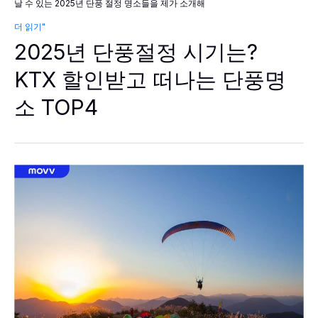
날 수 있는 2025년 단풍 절정 명소들을 제가 소개해
2025
더 읽기"
년
2025년 단풍절정 시기는?
단
풍
절
KTX 할인받고 떠나는 단풍명
정
시
소 TOP4
기
는?
KTX
할
인
받
고
떠
나
는
단
풍
명
소
TOP4