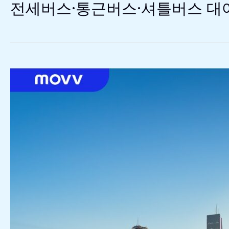
전세버스·통근버스·셔틀버스 대여
버
스
·
통
근
버
스
·
셔
틀
버
스
대
여,
버
스
대