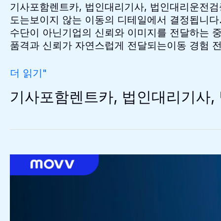
기사포함렌트카, 법인대리기사, 법인대리운전검증된
도는보이지 않는 이동의 디테일에서 결정됩니다.
수단이 아닌기업의 신뢰와 이미지를 전달하는 중
품격과 신뢰가 자연스럽게 전달되는이동 경험 전
기
더 읽기"
사
기사포함렌트카, 법인대리기사, 법
포
함
렌
트
카,
법
인
대
리
기