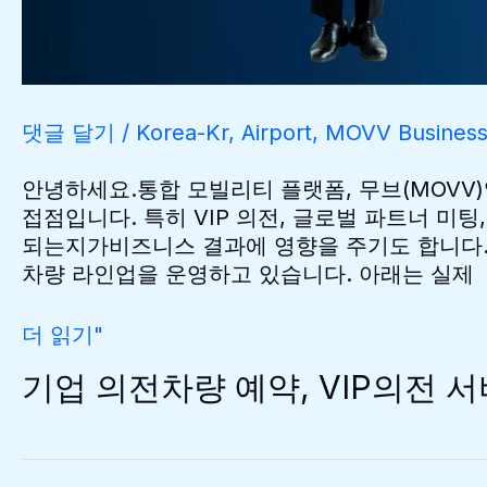
너,
무
브
(MOVV)
댓글 달기
/
Korea-Kr
,
Airport
,
MOVV Busines
안녕하세요.통합 모빌리티 플랫폼, 무브(MOVV
접점입니다. 특히 VIP 의전, 글로벌 파트너 
되는지가비즈니스 결과에 영향을 주기도 합니다.
차량 라인업을 운영하고 있습니다. 아래는 실제
기
더 읽기"
업
기업 의전차량 예약, VIP의전 서
의
전
차
량