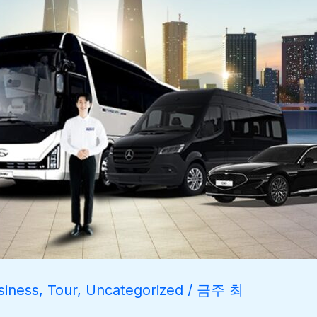
iness
,
Tour
,
Uncategorized
/
금주 최