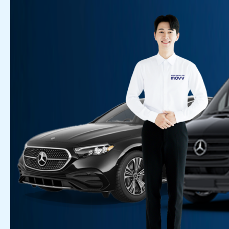
사,
법
인
대
리
운
전!
검
증
된
신
뢰
의
이
동
파
트