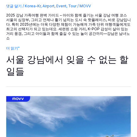
댓글 달기
/
Korea-Kr
,
Airport
,
Event
,
Tour
/
MOVV
2025 강남 가족여행 완벽 가이드 – 아이와 함께 즐기는 서울 강남 여행 코스
서울의 심장부, 그리고 언제나 활기 넘치는 도시 속 핫플레이스, 바로 강남입니
다. 특히 2025년에는 더욱 다양한 체험이 가능해져 가족 단위 여행객들에게도
최고의 선택지가 되고 있는데요. 세련된 쇼핑 거리, K-POP 감성이 살아 있는
거리 풍경, 그리고 아이들과 함께 즐길 수 있는 놀이 공간까지—강남은 남녀노
소
서
더 읽기"
울
서울 강남에서 잊을 수 없는 할
강
남
에
일들
서
잊
을
수
없
는
할
일
들