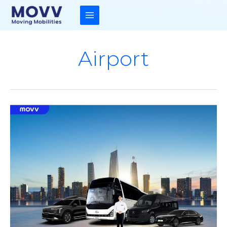
콘
텐
츠
MAIN
로
건
MENU
너
뛰
Airport
기