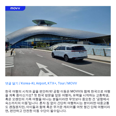
는
제
주
도
기
념
품
댓글 달기
/
Korea-Kr
,
Airport
,
KTX+
,
Tour
/
MOVV
한국 여행의 시작과 끝을 편안하게! 공항 이동은 MOVV와 함께 한국으로 여행
을 계획 중이신가요? 첫 한국 방문을 앞둔 여행자, 유학을 시작하는 교환학생,
혹은 오랜만의 가족 여행을 떠나는 분들이라면 무엇보다 중요한 건 ‘공항에서
숙소까지의 이동’입니다. 혼자 짐 없이 간단히 여행하시는 분이라면 대중교통
도 괜찮겠지만, 아이들과 함께 혹은 무거운 캐리어를 여럿 챙긴 단체 여행이라
면, 편안하고 안전한 이동 수단이 필수입니다.