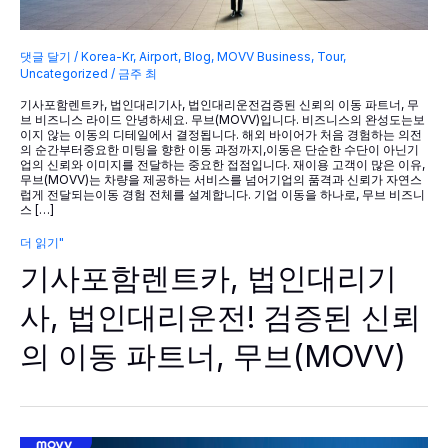
댓글 달기
/
Korea-Kr
,
Airport
,
Blog
,
MOVV Business
,
Tour
,
Uncategorized
/
금주 최
기사포함렌트카, 법인대리기사, 법인대리운전검증된 신뢰의 이동 파트너, 무
브 비즈니스 라이드 안녕하세요. 무브(MOVV)입니다. 비즈니스의 완성도는보
이지 않는 이동의 디테일에서 결정됩니다. 해외 바이어가 처음 경험하는 의전
의 순간부터중요한 미팅을 향한 이동 과정까지,이동은 단순한 수단이 아닌기
업의 신뢰와 이미지를 전달하는 중요한 접점입니다. 재이용 고객이 많은 이유,
무브(MOVV)는 차량을 제공하는 서비스를 넘어기업의 품격과 신뢰가 자연스
럽게 전달되는이동 경험 전체를 설계합니다. 기업 이동을 하나로, 무브 비즈니
스 […]
기
더 읽기"
사
기사포함렌트카, 법인대리기
포
함
렌
사, 법인대리운전! 검증된 신뢰
트
카,
의 이동 파트너, 무브(MOVV)
법
인
대
리
기
사,
법