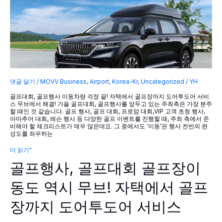
댓글 달기
/
MOVV Business
,
Airport
,
Korea-Kr
,
Uncategorized
/
YH
골프대회, 골프행사 이동차량 걱정 끝! 자택에서 골프장까지 도어투도어 서비
스 무브에서 해결! 가을 골프대회, 골프행사를 앞두고 있는 주최측은 가장 분주
할 때인 것 같습니다. 골프 행사, 골프 대회, 프로암 대회,VIP 고객 초청 행사,
아마추어 대회, 레슨 행사 등 다양한 골프 이벤트를 진행할 때, 주최 측에서 준
비해야 할 체크리스트가 매우 많은데요. 그 중에서도 ‘이동’은 행사 전반의 완
성도를 좌우하는
골
더 읽기"
프
골프행사, 골프대회 골프장이
행
사,
골
동도 역시 무브! 자택에서 골프
프
대
장까지 도어투도어 서비스
회
골
프