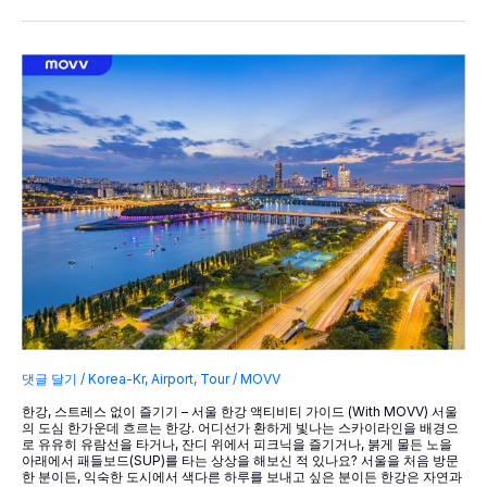
장
이
동
도
역
시
무
브!
자
택
에
서
골
프
장
까
지
도
어
투
도
어
서
댓글 달기
/
Korea-Kr
,
Airport
,
Tour
/
MOVV
비
스
한강, 스트레스 없이 즐기기 – 서울 한강 액티비티 가이드 (with MOVV) 서울
의 도심 한가운데 흐르는 한강. 어디선가 환하게 빛나는 스카이라인을 배경으
로 유유히 유람선을 타거나, 잔디 위에서 피크닉을 즐기거나, 붉게 물든 노을
아래에서 패들보드(SUP)를 타는 상상을 해보신 적 있나요? 서울을 처음 방문
한 분이든, 익숙한 도시에서 색다른 하루를 보내고 싶은 분이든 한강은 자연과