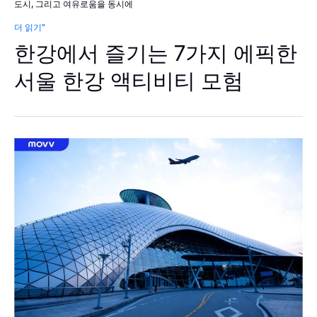
도시, 그리고 여유로움을 동시에
한
더 읽기"
강
한강에서 즐기는 7가지 에픽한
에
서
즐
서울 한강 액티비티 모험
기
는
7
가
지
에
픽
한
서
울
한
강
액
티
비
티
모
험