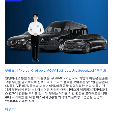
인
대
리
운
전!
검
증
된
신
뢰
의
이
동
파
트
너,
무
브
(MOVV)
댓글 달기
/
Korea-Kr
,
Airport
,
MOVV Business
,
Uncategorized
/
금주 최
안녕하세요.통합 모빌리티 플랫폼, 무브(MOVV)입니다. 기업의 이동은 단순한
교통 수단을 넘어회사의 신뢰도와 비즈니스 품격을 보여주는 중요한 접점입니
다. 특히 VIP 의전, 글로벌 파트너 미팅,임원 공항 픽업처럼한 번의 이동이 관
계의 첫인상이 되는 순간에는어떤 차량과 어떤 서비스가 제공되는지가비즈니
스 결과에 영향을 주기도 합니다. 무브는 이러한 기업 환경을 고려해고급 세단
부터 프리미엄 밴, 대형 버스까지상황별 최적의 의전차량 라인업을 운영하고
있습니다. 아래는 실제
기
더 읽기"
업