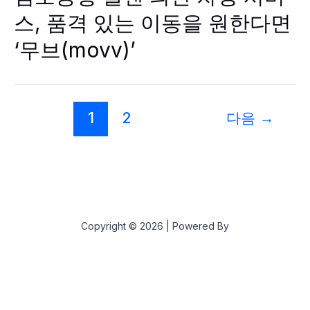
항
콜
스, 품격 있는 이동을 원한다면
밴
의
‘무브(movv)’
전
차
량
서
비
스,
품
1
2
다음
→
격
있
는
이
동
을
원
한
다
면
‘무
Copyright © 2026 | Powered By
브
(movv)’