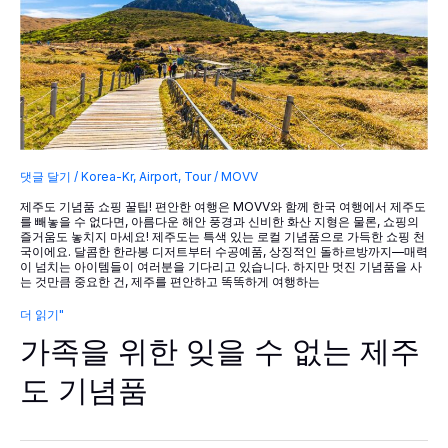
댓글 달기
/
Korea-Kr
,
Airport
,
Tour
/
MOVV
제주도 기념품 쇼핑 꿀팁! 편안한 여행은 MOVV와 함께 한국 여행에서 제주도
를 빼놓을 수 없다면, 아름다운 해안 풍경과 신비한 화산 지형은 물론, 쇼핑의
즐거움도 놓치지 마세요! 제주도는 특색 있는 로컬 기념품으로 가득한 쇼핑 천
국이에요. 달콤한 한라봉 디저트부터 수공예품, 상징적인 돌하르방까지—매력
이 넘치는 아이템들이 여러분을 기다리고 있습니다. 하지만 멋진 기념품을 사
는 것만큼 중요한 건, 제주를 편안하고 똑똑하게 여행하는
가
더 읽기"
족
가족을 위한 잊을 수 없는 제주
을
위
한
도 기념품
잊
을
수
없