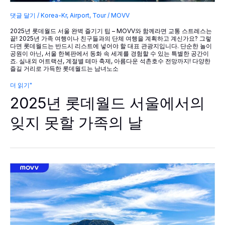
댓글 달기
/
Korea-Kr
,
Airport
,
Tour
/
MOVV
2025년 롯데월드 서울 완벽 즐기기 팁 – MOVV와 함께라면 교통 스트레스는
끝! 2025년 가족 여행이나 친구들과의 단체 여행을 계획하고 계신가요? 그렇
다면 롯데월드는 반드시 리스트에 넣어야 할 대표 관광지입니다. 단순한 놀이
공원이 아닌, 서울 한복판에서 동화 속 세계를 경험할 수 있는 특별한 공간이
죠. 실내외 어트랙션, 계절별 테마 축제, 아름다운 석촌호수 전망까지! 다양한
즐길 거리로 가득한 롯데월드는 남녀노소
2025
더 읽기"
년
2025년 롯데월드 서울에서의
롯
데
월
잊지 못할 가족의 날
드
서
울
에
서
의
잊
지
못
할
가
족
의
날