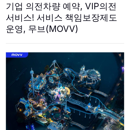
기업 의전차량 예약, VIP의전
의
전
차
서비스! 서비스 책임보장제도
량
예
운영, 무브(MOVV)
약,
VIP
의
전
서
비
스!
서
비
스
책
임
보
장
제
도
운
영,
무
브
(MOVV)