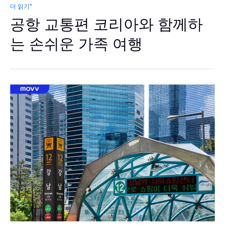
공
더 읽기"
항
공항 교통편 코리아와 함께하
교
통
편
는 손쉬운 가족 여행
코
리
아
와
함
께
하
는
손
쉬
운
가
족
여
행