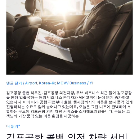
트
카
프
라
이
빗
하
게
3
가
지
혜
택
받
고
무
브
(MOVV)
댓글 달기
/
Airport
,
Korea-Kr
,
MOVV Business
/
YH
하
세
김포공항 콜밴 리무진, 김포공항 의전차량, 무브 비즈니스 최근 들어 김포공항
요!
을 통해 입출국하는 해외 비즈니스 관계자와 VIP 고객이 눈에 띄게 증가하고
있습니다. 이에 따라 공항 픽업부터 호텔, 행사장까지의 이동을 보다 품격 있게
진행하려는 수요도 함께 늘어나고 있는데요, 오늘은 그런 니즈에 완벽하게 부
합하는 무브의 김포공항 의전 차량 서비스를 소개해드리겠습니다. 무브는 고
객님께 가장 품격 있는 이동 환경을 제공하는
김
더 읽기"
포
김포공항 콜밴 의전 차량 서비
공