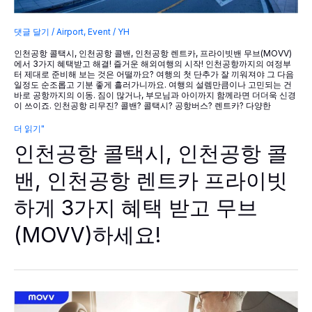
댓글 달기
/
Airport
,
Event
/
YH
인천공항 콜택시, 인천공항 콜밴, 인천공항 렌트카, 프라이빗밴 무브(MOVV)
에서 3가지 혜택받고 해결! 즐거운 해외여행의 시작! 인천공항까지의 여정부
터 제대로 준비해 보는 것은 어떨까요? 여행의 첫 단추가 잘 끼워져야 그 다음
일정도 순조롭고 기분 좋게 흘러가니까요. 여행의 설렘만큼이나 고민되는 건
바로 공항까지의 이동. 짐이 많거나, 부모님과 아이까지 함께라면 더더욱 신경
이 쓰이죠. 인천공항 리무진? 콜밴? 콜택시? 공항버스? 렌트카? 다양한
인
더 읽기"
천
인천공항 콜택시, 인천공항 콜
공
항
콜
밴, 인천공항 렌트카 프라이빗
택
시,
하게 3가지 혜택 받고 무브
인
천
공
(MOVV)하세요!
항
콜
밴,
인
천
공
항
렌