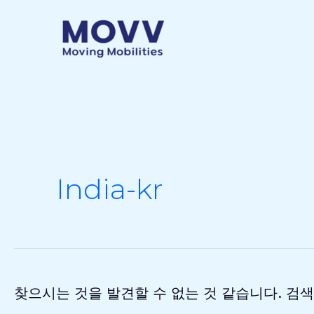
콘
텐
츠
로
건
너
뛰
기
India-kr
찾으시는 것을 발견할 수 없는 것 같습니다. 검