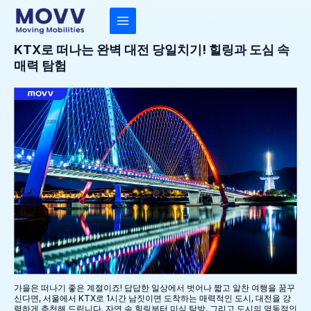
콘
텐
츠
MAIN
로
건
KTX로 떠나는 완벽 대전 당일치기! 힐링과 도심 속
MENU
너
매력 탐험
뛰
기
가을은 떠나기 좋은 계절이죠! 답답한 일상에서 벗어나 짧고 알찬 여행을 꿈꾸
신다면, 서울에서 KTX로 1시간 남짓이면 도착하는 매력적인 도시, 대전을 강
력하게 추천해 드립니다. 자연 속 힐링부터 미식 탐방, 그리고 도시의 역동적인