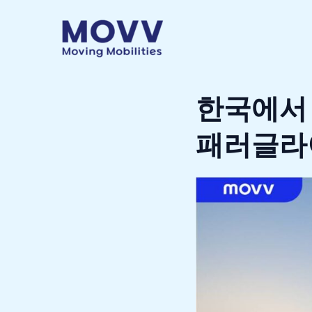
콘
텐
츠
로
건
너
한국에서 
뛰
기
패러글라이