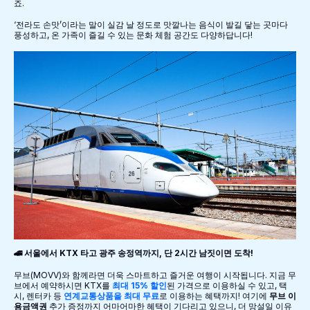
죠.
‘전라도 손맛’이라는 말이 실감 날 정도로 맛깔나는 음식이 발길 닿는 곳마다
풍성하고, 온 가족이 즐길 수 있는 문화 체험 공간도 다양하답니다!
🚄 서울에서 KTX 타고 광주 송정역까지, 단 2시간 남짓이면 도착!
무브(MOVV)와 함께라면 더욱 스마트하고 즐거운 여행이 시작됩니다. 지금 무
브에서 예약하시면 KTX를
최대 15% 할인
된 가격으로 이용하실 수 있고, 택
시, 렌터카 등
연계교통상품을 최대 무료
로 이용하는 혜택까지! 여기에
무브 이
용금액권
추가 증정까지 어마어마한 혜택이 기다리고 있으니, 더 망설일 이유