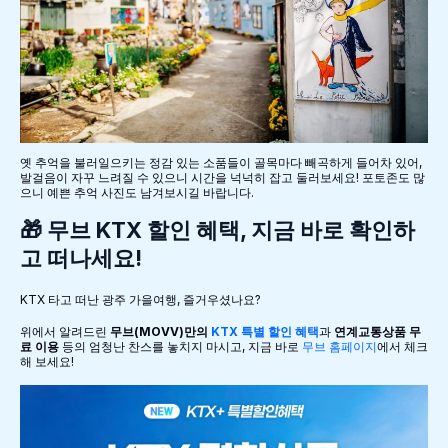
옛 추억을 불러일으키는 정감 있는 소품들이 골목마다 빼곡하게 들어차 있어,
발걸음이 자꾸 느려질 수 있으니 시간을 넉넉히 잡고 둘러보세요! 포토존도 많
으니 예쁜 추억 사진도 남겨보시길 바랍니다.
🎁 무브 KTX 할인 혜택, 지금 바로 확인하
고 떠나세요!
KTX 타고 떠난 광주 가을여행, 즐거우셨나요?
위에서 알려드린
무브(MOVV)만의
KTX 특별 할인 혜택
과
연계교통상품 무
료 이용
등의 엄청난 찬스를 놓치지 마시고, 지금 바로
무브 홈페이지
에서 체크
해 보세요!