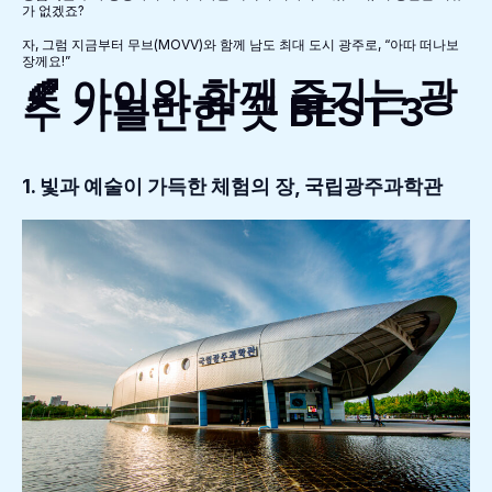
가 없겠죠?
자, 그럼 지금부터 무브(MOVV)와 함께 남도 최대 도시 광주로, “아따 떠나보
장께요!”
🍂 아이와 함께 즐기는 광
주 가볼만한 곳 BEST 3
1. 빛과 예술이 가득한 체험의 장, 국립광주과학관