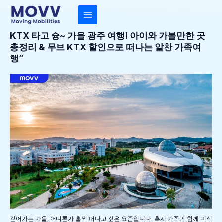
콘
텐
츠
MAIN
로
건
KTX 타고 슝~ 가을 광주 여행! 아이와 가볼만한 곳
MENU
너
총정리 & 무브 KTX 할인으로 떠나는 알찬 가족여
뛰
기
행”
깊어가는 가을, 어디론가 훌쩍 떠나고 싶은 요즘입니다. 혹시 가족과 함께 미식